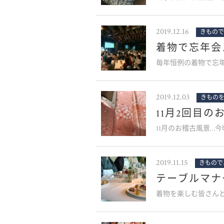
2019.12.16
きもので
着物で忘年会
毎年恒例の着物で忘年
2019.12.03
きもの
11月2回目の
11月のお稽古風景…
2019.11.15
きもので
テーブルマナ
着物を楽しむ皆さん