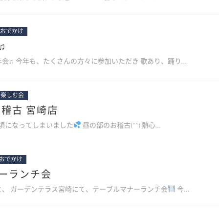
おでかけ
♫
会♫ 今年も、たくさんの方々に参加いただき 歌あり、踊り…
を楽しむ会
お稽古 宮崎店
今頃になってしまいました
昼の部のお稽古(^^) 熱心…
おでかけ
ーランチ会
と、 ガーデンテラス宮崎にて、テーブルマナーランチ会
今…