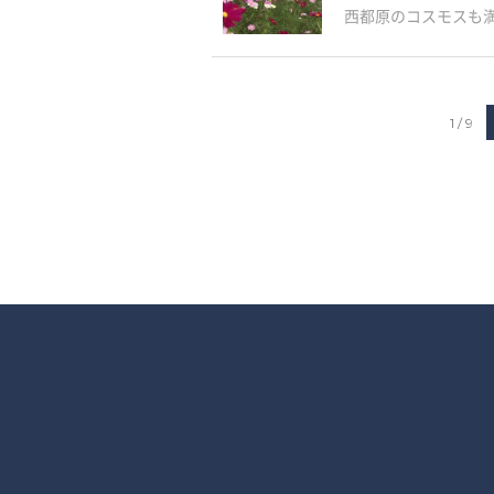
西都原のコスモスも満開
1 / 9