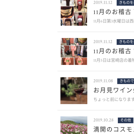
2019.11.12
きものを
11月のお稽古
11月6日第3水曜日
2019.11.12
きものを
11月のお稽古
11月5日は宮崎店の着
2019.11.08
きもので
お月見ワイン
ちょっと前になりますが
2019.10.28
その他
満開のコスモ