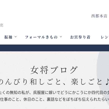
西都本店
振袖
フォーマルきもの
お宮参り着
レン
女将ブログ
のんびり和しごと、楽しごと
たくの無知の私が、呉服屋に嫁いでどうにかこうにか四代目の
仕事のこと、休日のこと、裏話などをぼちぼち伝えられたらい