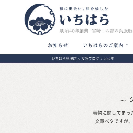
お知らせ
いちはらのご案内
いちはら呉服店
>
女将ブログ
>
2019年
～
着物に関してまっ
文章ベタですが、