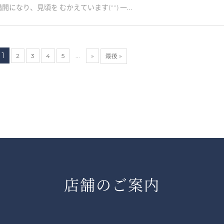
になり、見頃を むかえています(^^) 一…
1
2
3
4
5
...
»
最後 »
店舗のご案内