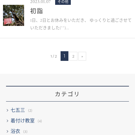
2023.01.07
その他
初詣
1日、2日とお休みをいただき、 ゆっくりと過ごさせて
いただきました(^^)…
1
1 / 2
2
»
カテゴリ
七五三
(2)
着付け教室
(4)
浴衣
(3)