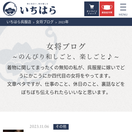
いちはら呉服店
>
女将ブログ
>
2023年
女将ブログ
～のんびり和しごと、楽しごと♪～
着物に関してまったくの無知の私が、呉服屋に嫁いでど
うにかこうにか四代目の女将をやってます。
文章ベタですが、仕事のこと、休日のこと、裏話などを
ぼちぼち伝えられたらいいなと思います。
2023.11.06
その他