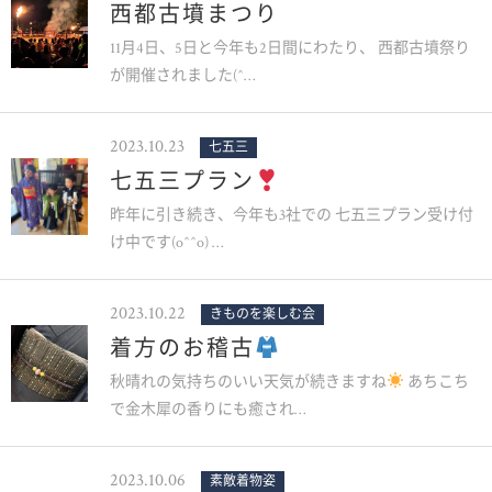
西都古墳まつり
11月4日、5日と今年も2日間にわたり、 西都古墳祭り
が開催されました(^…
2023.10.23
七五三
七五三プラン
昨年に引き続き、今年も3社での 七五三プラン受け付
け中です(o^^o) …
2023.10.22
きものを楽しむ会
着方のお稽古
秋晴れの気持ちのいい天気が続きますね
あちこち
で金木犀の香りにも癒され…
2023.10.06
素敵着物姿