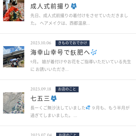
成人式前撮り
先日、成人式前撮りの着付けをさせていただきまし
た。 ヘアメイクは、西都温泉…
2023.10.06
きものでおでかけ
海幸山幸号で飫肥へ
9月。 娘が着付けやお花をご指導いただいている先生
に お誘いいただき…
2023.09.18
お店のこと
七五三
長ーくご無沙汰していました
９月も、もう半月が
過ぎてしまいました。 …
2023.07.04
お店のこと