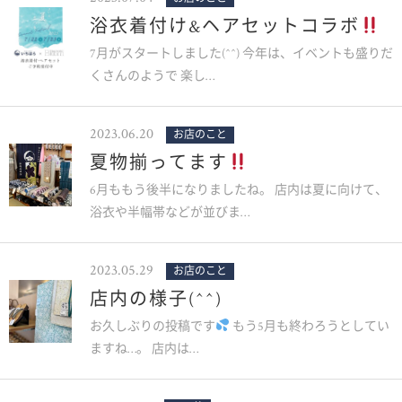
浴衣着付け&ヘアセットコラボ
7月がスタートしました(^^) 今年は、イベントも盛りだ
くさんのようで 楽し…
2023.06.20
お店のこと
夏物揃ってます
6月ももう後半になりましたね。 店内は夏に向けて、
浴衣や半幅帯などが並びま…
2023.05.29
お店のこと
店内の様子(^^)
お久しぶりの投稿です
もう5月も終わろうとしてい
ますね…。 店内は…