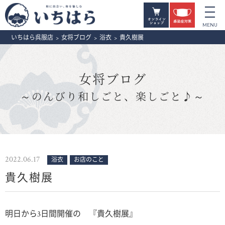
いちはら呉服店
>
女将ブログ
>
浴衣
>
貴久樹展
女将ブログ
～のんびり和しごと、楽しごと♪～
2022.06.17
浴衣
お店のこと
貴久樹展
明日から3日間開催の 『貴久樹展』