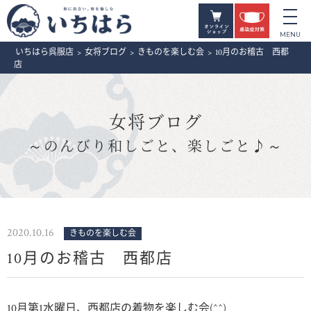
いちはら呉服店
>
女将ブログ
>
きものを楽しむ会
>
10月のお稽古 西都
店
女将ブログ
～のんびり和しごと、楽しごと♪～
2020.10.16
きものを楽しむ会
10月のお稽古 西都店
10月第1水曜日、西都店の着物を楽しむ会(^^)