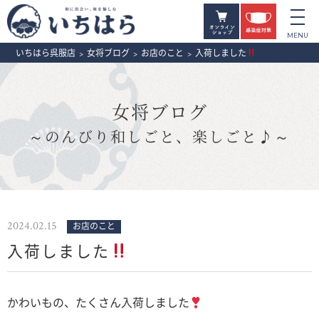
いちはら呉服店
>
女将ブログ
>
お店のこと
>
入荷しました
女将ブログ
～のんびり和しごと、楽しごと♪～
2024.02.15
お店のこと
入荷しました
かわいもの、たくさん入荷しました