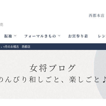
西都本店
振袖
フォーマルきもの
お宮参り着
レン
>
9月のお稽古 西都店
女将ブログ
のんびり和しごと、楽しごと