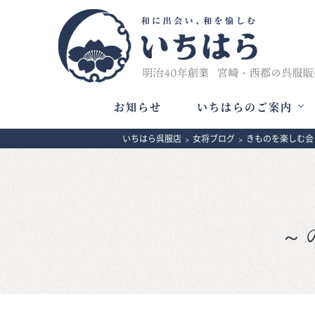
お知らせ
いちはらのご案内
いちはら呉服店
>
女将ブログ
>
きものを楽しむ会
～