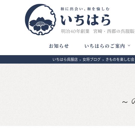
お知らせ
いちはらのご案内
いちはら呉服店
>
女将ブログ
>
きものを楽しむ会
～