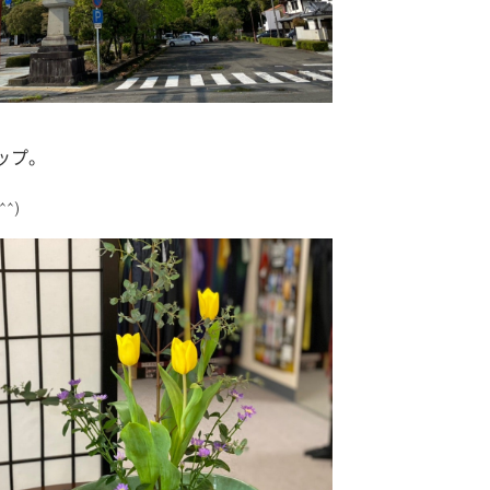
ップ。
^)