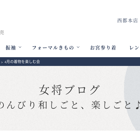
西都本店
振袖
フォーマルきもの
お宮参り着
レン
>
4月の着物を楽しむ会
女将ブログ
のんびり和しごと、楽しごと