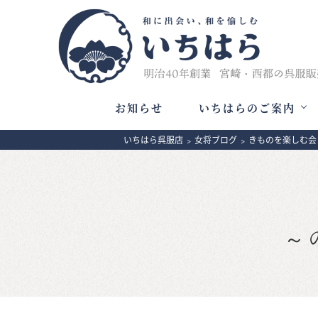
お知らせ
いちはらのご案内
いちはら呉服店
>
女将ブログ
>
きものを楽しむ会
～