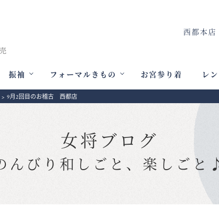
西都本店
振袖
フォーマルきもの
お宮参り着
レン
>
9月2回目のお稽古 西都店
女将ブログ
のんびり和しごと、楽しごと