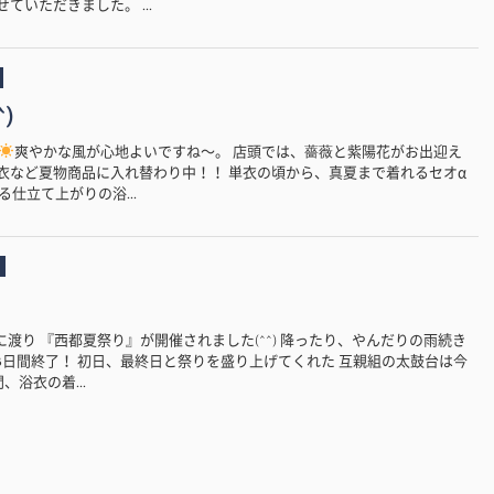
ていただきました。 ...
)
爽やかな風が心地よいですね〜。 店頭では、薔薇と紫陽花がお出迎え
内は浴衣など夏物商品に入れ替わり中！！ 単衣の頃から、真夏まで着れるセオα
仕立て上がりの浴...
3日間に渡り 『西都夏祭り』が開催されました(^^) 降ったり、やんだりの雨続き
3日間終了！ 初日、最終日と祭りを盛り上げてくれた 互親組の太鼓台は今
、浴衣の着...