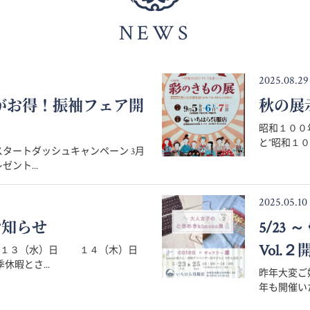
NEWS
2025.08.29
月がお得！振袖フェア開
秋の展
昭和１００
と”昭和１０
タートダッシュキャンペーン 3月
ント...
2025.05.10
お知らせ
5/23
Vol.２
８月１３（水）日 １４（木）日
暇とさ...
昨年大変ご好
年も開催いた