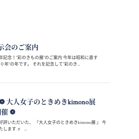
示会のご案内
年記念！”彩のきもの展”のご案内 今年は昭和に直す
０年”の年です。 それを記念して”彩のき...
 ～ ❁ 大人女子のときめきkimono展
開催 ❁
評いただいた、 『大人女子のときめきkimono展 』 今
します ♬ ...