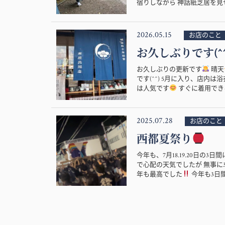
宿りしながら 神話紙芝居を見せ
2026.05.15
お店のこと
お久しぶりです(^^
お久しぶりの更新です
晴天
です(^^) 5月に入り、店
は人気です
すぐに着用できる
2025.07.28
お店のこと
西都夏祭り
今年も、7月18.19.20日の
で心配の天気でしたが 無事に
年も最高でした
今年も3日間