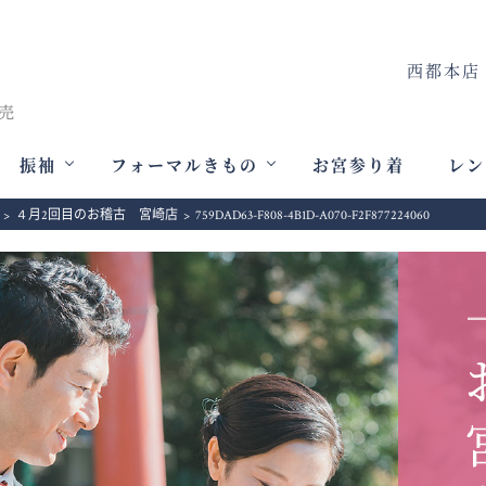
西都本店
振袖
フォーマルきもの
お宮参り着
レン
>
４月2回目のお稽古 宮崎店
>
759DAD63-F808-4B1D-A070-F2F877224060