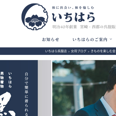
お知らせ
いちはらのご案内
いちはら呉服店
>
女将ブログ
>
きものを楽しむ会