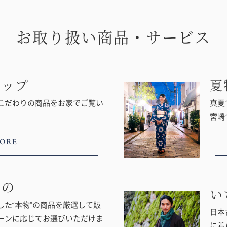
お取り扱い商品・サービス
ョップ
夏
こだわりの商品をお家でご覧い
真夏
宮崎
ORE
もの
い
た“本物”の商品を厳選して販
日本
ーンに応じてお選びいただけま
に着