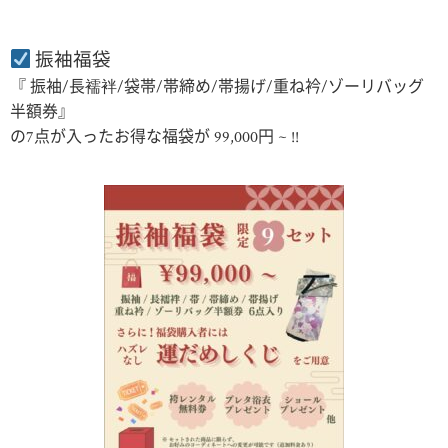
振袖福袋
『 振袖/長襦袢/袋帯/帯締め/帯揚げ/重ね衿/ゾーリバッグ
半額券』
の7点が入ったお得な福袋が 99,000円 ~ !!