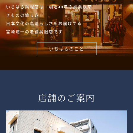
いちはら呉服店は 明治40年の創業以来
きものの愉しさ、
日本文化の素晴らしさをお届けする
宮崎随一の老舗呉服店です
いちはらのこと
店舗のご案内