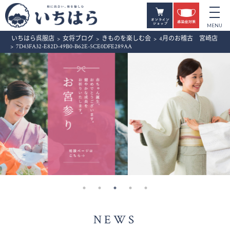
いちはら呉服店
>
女将ブログ
>
きものを楽しむ会
>
4月のお稽古 宮崎店
>
7D43FA32-E82D-49B0-B62E-5CE0DFE289AA
NEWS