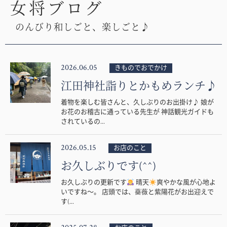
女将ブログ
のんびり和しごと、楽しごと♪
2026.06.05
きものでおでかけ
江田神社詣りとかもめランチ♪
着物を楽しむ皆さんと、久しぶりのお出掛け♪ 娘が
お花のお稽古に通っている先生が 神話観光ガイドも
されているの...
2026.05.15
お店のこと
お久しぶりです(^^)
お久しぶりの更新です
晴天
爽やかな風が心地よ
いですね〜。 店頭では、薔薇と紫陽花がお出迎えで
す(...