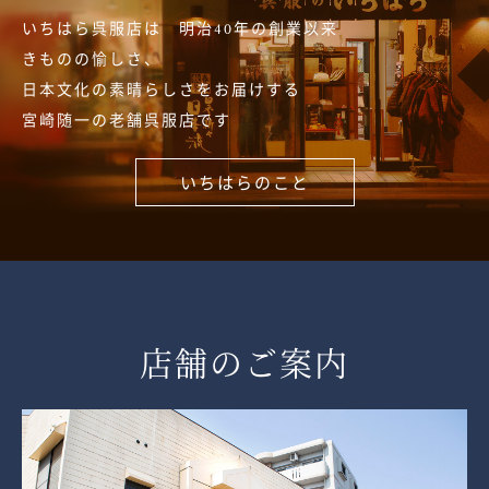
いちはら呉服店は 明治40年の創業以来
きものの愉しさ、
日本文化の素晴らしさをお届けする
宮崎随一の老舗呉服店です
いちはらのこと
店舗のご案内