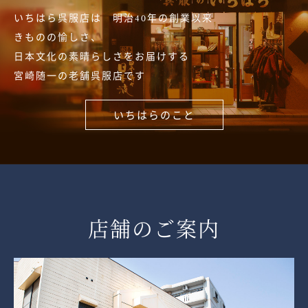
いちはら呉服店は 明治40年の創業以来
きものの愉しさ、
日本文化の素晴らしさをお届けする
宮崎随一の老舗呉服店です
いちはらのこと
店舗のご案内