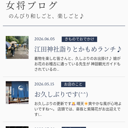
女将ブログ
のんびり和しごと、楽しごと♪
2026.06.05
きものでおでかけ
江田神社詣りとかもめランチ♪
着物を楽しむ皆さんと、久しぶりのお出掛け♪ 娘が
お花のお稽古に通っている先生が 神話観光ガイドも
されているの...
2026.05.15
お店のこと
お久しぶりです(^^)
お久しぶりの更新です
晴天
爽やかな風が心地よ
いですね〜。 店頭では、薔薇と紫陽花がお出迎えで
す(...