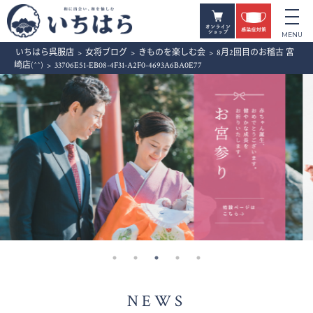
いちはら呉服店
>
女将ブログ
>
きものを楽しむ会
>
8月2回目のお稽古 宮
崎店(^^)
>
33706E51-EB08-4F31-A2F0-4693A6BA0E77
NEWS