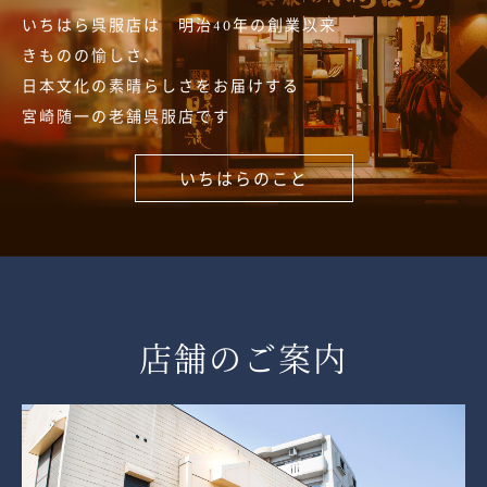
いちはら呉服店は 明治40年の創業以来
きものの愉しさ、
日本文化の素晴らしさをお届けする
宮崎随一の老舗呉服店です
いちはらのこと
店舗のご案内