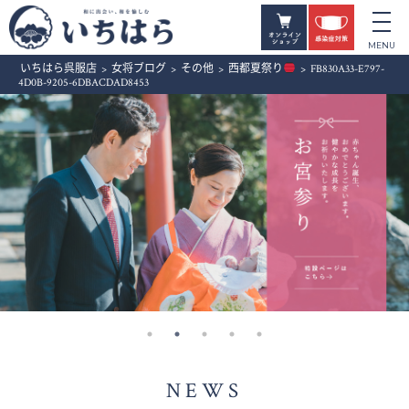
いちはら呉服店
>
女将ブログ
>
その他
>
西都夏祭り
>
FB830A33-E797-
4D0B-9205-6DBACDAD8453
NEWS