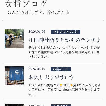
女将ブログ
のんびり和しごと、楽しごと♪
2026.06.05
きものでおでかけ
江田神社詣りとかもめランチ♪
着物を楽しむ皆さんと、久しぶりのお出掛け♪ 娘が
お花のお稽古に通っている先生が 神話観光ガイドも
されているの...
2026.05.15
お店のこと
お久しぶりです(^^)
お久しぶりの更新です
晴天
爽やかな風が心地よ
いですね〜。 店頭では、薔薇と紫陽花がお出迎えで
す(...