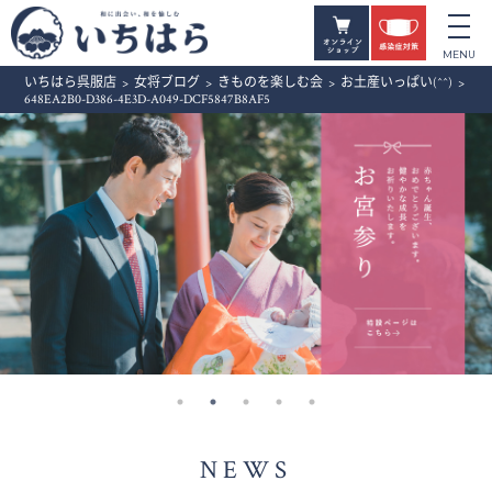
いちはら呉服店
>
女将ブログ
>
きものを楽しむ会
>
お土産いっぱい(^^)
>
648EA2B0-D386-4E3D-A049-DCF5847B8AF5
NEWS