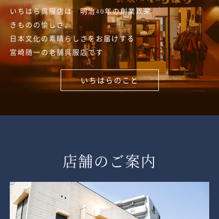
いちはら呉服店は 明治40年の創業以来
きものの愉しさ、
日本文化の素晴らしさをお届けする
宮崎随一の老舗呉服店です
いちはらのこと
店舗のご案内