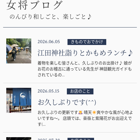
女将ブログ
のんびり和しごと、楽しごと♪
2026.06.05
きものでおでかけ
江田神社詣りとかもめランチ♪
着物を楽しむ皆さんと、久しぶりのお出掛け♪ 娘が
お花のお稽古に通っている先生が 神話観光ガイドも
されているの...
2026.05.15
お店のこと
お久しぶりです(^^)
お久しぶりの更新です
晴天
爽やかな風が心地よ
いですね〜。 店頭では、薔薇と紫陽花がお出迎えで
す(...