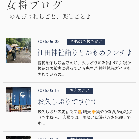
女将ブログ
のんびり和しごと、楽しごと♪
2026.06.05
きものでおでかけ
江田神社詣りとかもめランチ♪
着物を楽しむ皆さんと、久しぶりのお出掛け♪ 娘が
お花のお稽古に通っている先生が 神話観光ガイドも
されているの...
2026.05.15
お店のこと
お久しぶりです(^^)
お久しぶりの更新です
晴天
爽やかな風が心地よ
いですね〜。 店頭では、薔薇と紫陽花がお出迎えで
す(...