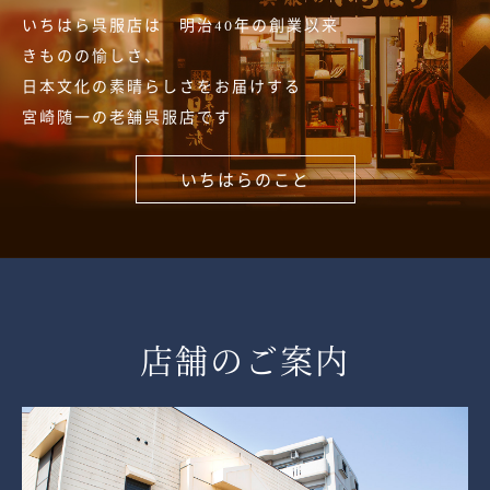
いちはら呉服店は 明治40年の創業以来
きものの愉しさ、
日本文化の素晴らしさをお届けする
宮崎随一の老舗呉服店です
いちはらのこと
店舗のご案内