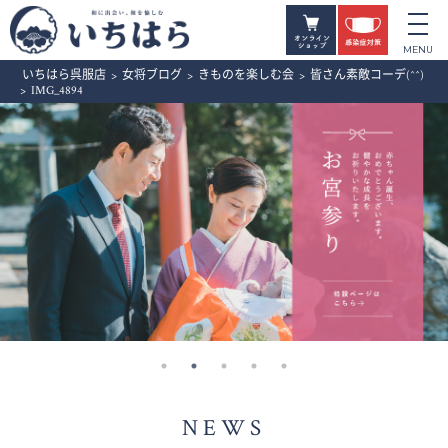
いちはら呉服店
>
女将ブログ
>
きものを楽しむ会
>
皆さん素敵コーデ(^^)
>
IMG_4894
NEWS