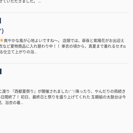
ていただきました。 ...
)
爽やかな風が心地よいですね〜。 店頭では、薔薇と紫陽花がお出迎え
内は浴衣など夏物商品に入れ替わり中！！ 単衣の頃から、真夏まで着れるセオα
仕立て上がりの浴...
3日間に渡り 『西都夏祭り』が開催されました(^^) 降ったり、やんだりの雨続き
3日間終了！ 初日、最終日と祭りを盛り上げてくれた 互親組の太鼓台は今
、浴衣の着...