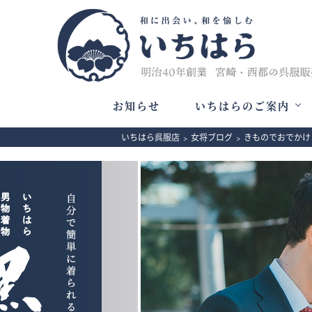
お知らせ
いちはらのご案内
いちはら呉服店
>
女将ブログ
>
きものでおでかけ