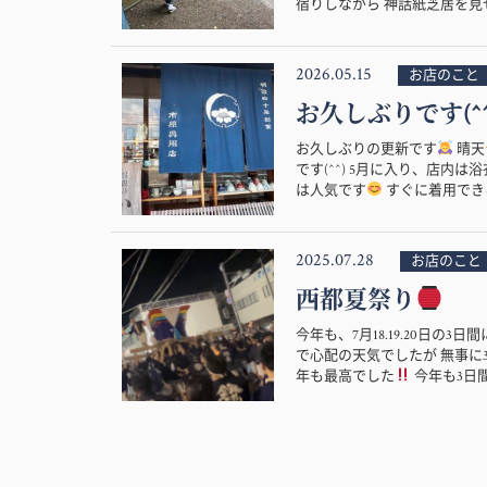
宿りしながら 神話紙芝居を見せ
2026.05.15
お店のこと
お久しぶりです(^^
お久しぶりの更新です
晴天
です(^^) 5月に入り、店
は人気です
すぐに着用できる
2025.07.28
お店のこと
西都夏祭り
今年も、7月18.19.20日の
で心配の天気でしたが 無事に
年も最高でした
今年も3日間