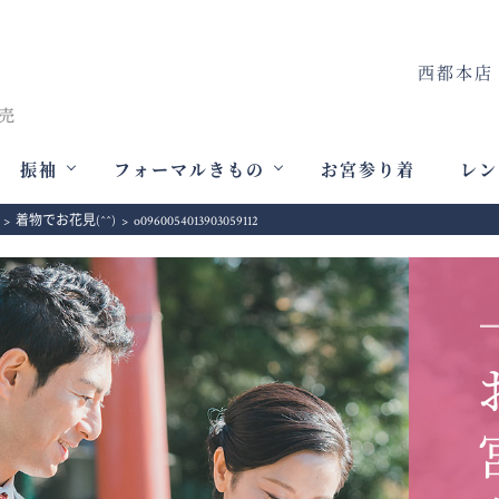
西都本店
振袖
フォーマルきもの
お宮参り着
レン
>
着物でお花見(^^)
>
o0960054013903059112