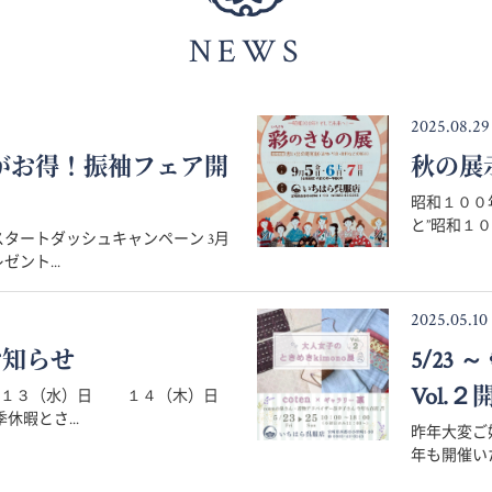
NEWS
2025.08.29
月がお得！振袖フェア開
秋の展
昭和１００
と”昭和１０
タートダッシュキャンペーン 3月
ント...
2025.05.10
お知らせ
5/23
Vol.２
８月１３（水）日 １４（木）日
暇とさ...
昨年大変ご好
年も開催いた