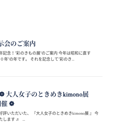
示会のご案内
年記念！”彩のきもの展”のご案内 今年は昭和に直す
０年”の年です。 それを記念して”彩のき...
 ～ ❁ 大人女子のときめきkimono展
開催 ❁
評いただいた、 『大人女子のときめきkimono展 』 今
します ♬ ...