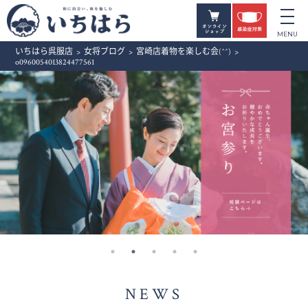
いちはら呉服店
>
女将ブログ
>
宮崎店着物を楽しむ会(^^)
>
o0960054013824477561
NEWS