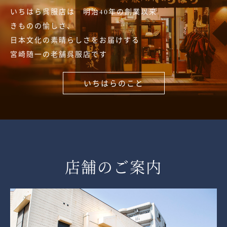
いちはら呉服店は 明治40年の創業以来
きものの愉しさ、
日本文化の素晴らしさをお届けする
宮崎随一の老舗呉服店です
いちはらのこと
店舗のご案内