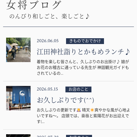
女将ブログ
のんびり和しごと、楽しごと♪
2026.06.05
きものでおでかけ
江田神社詣りとかもめランチ♪
着物を楽しむ皆さんと、久しぶりのお出掛け♪ 娘が
お花のお稽古に通っている先生が 神話観光ガイドも
されているの...
2026.05.15
お店のこと
お久しぶりです(^^)
お久しぶりの更新です
晴天
爽やかな風が心地よ
いですね〜。 店頭では、薔薇と紫陽花がお出迎えで
す(...