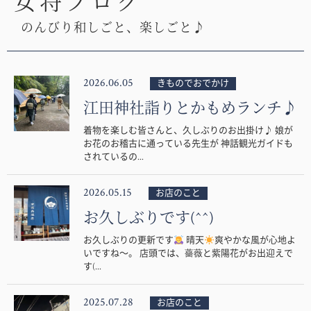
女将ブログ
のんびり和しごと、楽しごと♪
2026.06.05
きものでおでかけ
江田神社詣りとかもめランチ♪
着物を楽しむ皆さんと、久しぶりのお出掛け♪ 娘が
お花のお稽古に通っている先生が 神話観光ガイドも
されているの...
2026.05.15
お店のこと
お久しぶりです(^^)
お久しぶりの更新です
晴天
爽やかな風が心地よ
いですね〜。 店頭では、薔薇と紫陽花がお出迎えで
す(...
2025.07.28
お店のこと