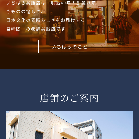
いちはら呉服店は 明治40年の創業以来
きものの愉しさ、
日本文化の素晴らしさをお届けする
宮崎随一の老舗呉服店です
いちはらのこと
店舗のご案内