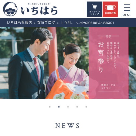
いちはら呉服店
>
女将ブログ
>
１０月。
>
o0960054013763386021
NEWS