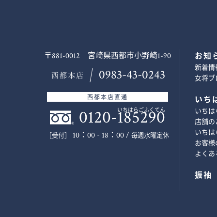
〒881-0012 宮崎県西都市小野崎1-90
お知
新着情
0983-43-0243
西都本店
女将ブ
西都本店直通
いち
0120-185290
いちはらごふくてん
いちは
店舗の
いちは
10：00 - 18：00 /
毎週水曜定休
［受付］
お客様
よくあ
振袖