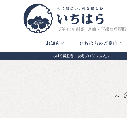
お知らせ
いちはらのご案内
いちはら呉服店
>
女将ブログ
>
成人式
～