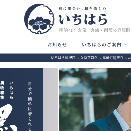
お知らせ
いちはらのご案内
いちはら呉服店
>
女将ブログ
>
高鍋灯籠祭り
>
o