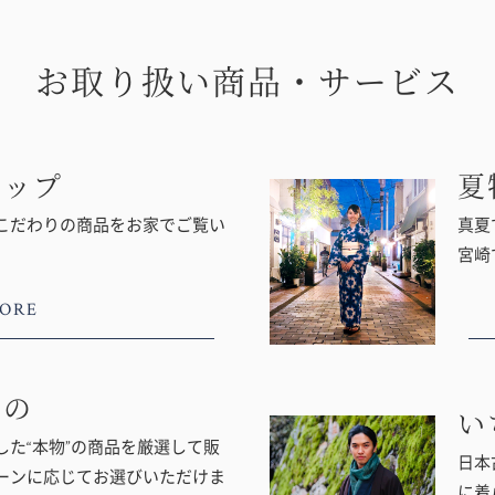
お取り扱い商品・サービス
ョップ
夏
こだわりの商品をお家でご覧い
真夏
宮崎
ORE
もの
い
た“本物”の商品を厳選して販
日本
ーンに応じてお選びいただけま
に着