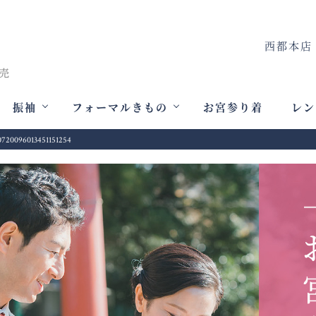
西都本店
振袖
フォーマルきもの
お宮参り着
レン
0720096013451151254