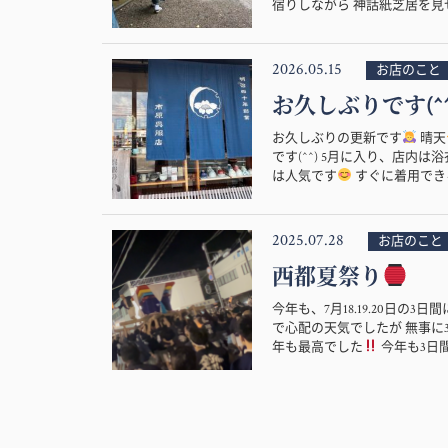
宿りしながら 神話紙芝居を見せ
2026.05.15
お店のこと
お久しぶりです(^^
お久しぶりの更新です
晴天
です(^^) 5月に入り、店
は人気です
すぐに着用できる
2025.07.28
お店のこと
西都夏祭り
今年も、7月18.19.20日の
で心配の天気でしたが 無事に
年も最高でした
今年も3日間