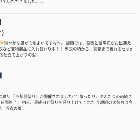
ていただきました。 ...
)
爽やかな風が心地よいですね〜。 店頭では、薔薇と紫陽花がお出迎え
内は浴衣など夏物商品に入れ替わり中！！ 単衣の頃から、真夏まで着れるセオα
仕立て上がりの浴...
3日間に渡り 『西都夏祭り』が開催されました(^^) 降ったり、やんだりの雨続き
3日間終了！ 初日、最終日と祭りを盛り上げてくれた 互親組の太鼓台は今
、浴衣の着...