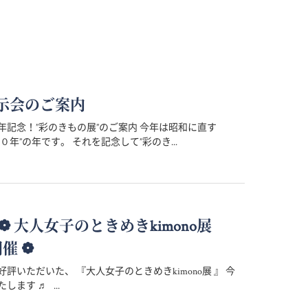
示会のご案内
年記念！”彩のきもの展”のご案内 今年は昭和に直す
０年”の年です。 それを記念して”彩のき...
 ～ ❁ 大人女子のときめきkimono展
開催 ❁
評いただいた、 『大人女子のときめきkimono展 』 今
します ♬ ...