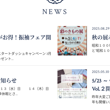
NEWS
2025.08.29
月がお得！振袖フェア開
秋の展
昭和１００
と”昭和１０
タートダッシュキャンペーン 3月
ント...
2025.05.10
お知らせ
5/23
Vol.２
８月１３（水）日 １４（木）日
暇とさ...
昨年大変ご好
年も開催いた