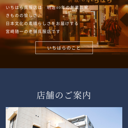
いちはら呉服店は 明治40年の創業以来
きものの愉しさ、
日本文化の素晴らしさをお届けする
宮崎随一の老舗呉服店です
いちはらのこと
店舗のご案内