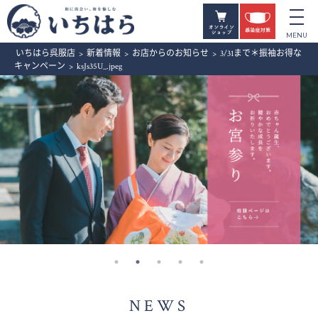
いちはら呉服店
>
新着情報
>
お店からのお知らせ
>
3/31まで＊振袖お得な
キャンペーン
>
ksJs35U_.jpeg
NEWS