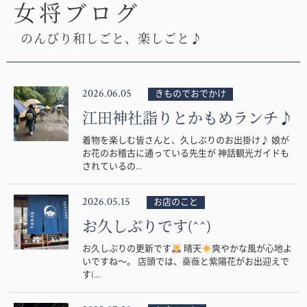
女将ブログ
のんびり和しごと、楽しごと♪
2026.06.05
きものでおでかけ
江田神社詣りとかもめランチ♪
着物を楽しむ皆さんと、久しぶりのお出掛け♪ 娘が
お花のお稽古に通っている先生が 神話観光ガイドも
されているの...
2026.05.15
お店のこと
お久しぶりです(^^)
お久しぶりの更新です
晴天
爽やかな風が心地よ
いですね〜。 店頭では、薔薇と紫陽花がお出迎えで
す(...