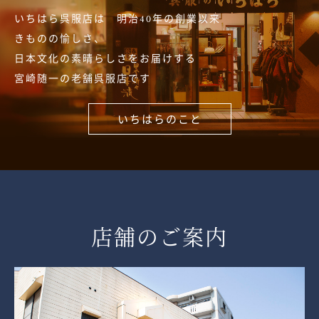
いちはら呉服店は 明治40年の創業以来
きものの愉しさ、
日本文化の素晴らしさをお届けする
宮崎随一の老舗呉服店です
いちはらのこと
店舗のご案内