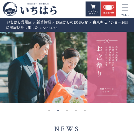
いちはら呉服店
>
新着情報
>
お店からのお知らせ
>
東京キモノショー2018
に出展いたしました
>
54654768
NEWS