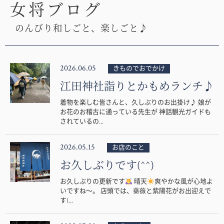
女将ブログ
のんびり和しごと、楽しごと♪
2026.06.05
きものでおでかけ
江田神社詣りとかもめランチ♪
着物を楽しむ皆さんと、久しぶりのお出掛け♪ 娘が
お花のお稽古に通っている先生が 神話観光ガイドも
されているの...
2026.05.15
お店のこと
お久しぶりです(^^)
お久しぶりの更新です
晴天
爽やかな風が心地よ
いですね〜。 店頭では、薔薇と紫陽花がお出迎えで
す(...