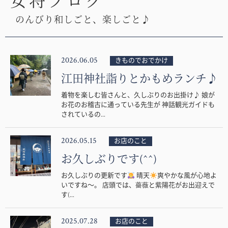
女将ブログ
のんびり和しごと、楽しごと♪
2026.06.05
きものでおでかけ
江田神社詣りとかもめランチ♪
着物を楽しむ皆さんと、久しぶりのお出掛け♪ 娘が
お花のお稽古に通っている先生が 神話観光ガイドも
されているの...
2026.05.15
お店のこと
お久しぶりです(^^)
お久しぶりの更新です
晴天
爽やかな風が心地よ
いですね〜。 店頭では、薔薇と紫陽花がお出迎えで
す(...
2025.07.28
お店のこと