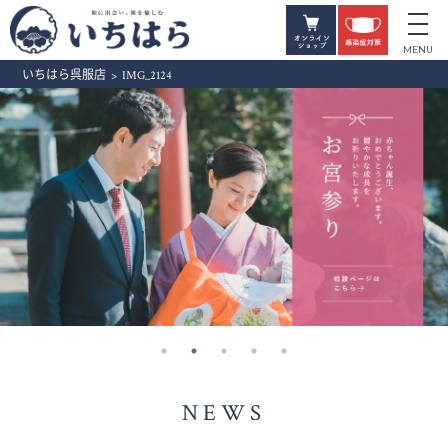
いちはら呉服店
>
IMG_2124
NEWS