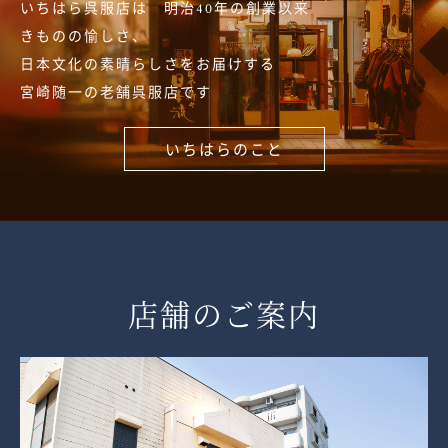
いちはら呉服店は 明治40年の創業以来
きものの愉しさ、
日本文化の素晴らしさをお届けする
宮崎随一の老舗呉服店です
いちはらのこと
店舗のご案内