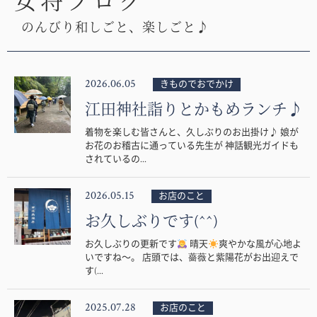
女将ブログ
のんびり和しごと、楽しごと♪
2026.06.05
きものでおでかけ
江田神社詣りとかもめランチ♪
着物を楽しむ皆さんと、久しぶりのお出掛け♪ 娘が
お花のお稽古に通っている先生が 神話観光ガイドも
されているの...
2026.05.15
お店のこと
お久しぶりです(^^)
お久しぶりの更新です
晴天
爽やかな風が心地よ
いですね〜。 店頭では、薔薇と紫陽花がお出迎えで
す(...
2025.07.28
お店のこと