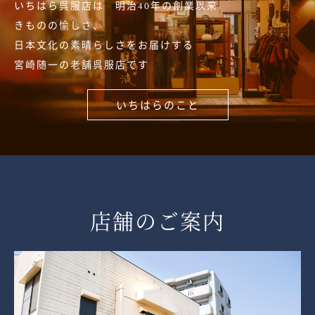
いちはら呉服店は 明治40年の創業以来
きものの愉しさ、
日本文化の素晴らしさをお届けする
宮崎随一の老舗呉服店です
いちはらのこと
店舗のご案内