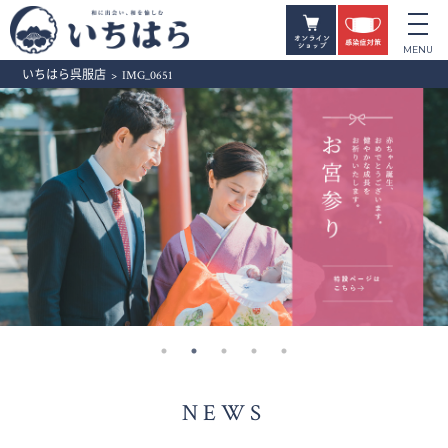
いちはら呉服店
>
IMG_0651
NEWS