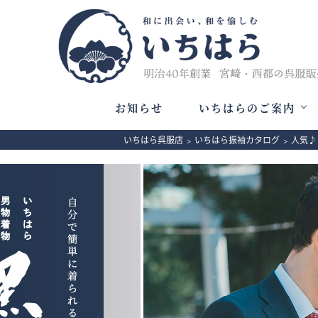
お知らせ
いちはらのご案内
いちはら呉服店
>
いちはら振袖カタログ
>
人気♪