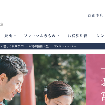
西都本店
振袖
フォーマルきもの
お宮参り着
レン
>
優しく豪華なクリーム地の振袖（左） NO.0813
>
14-15out