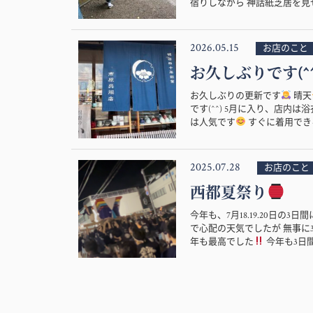
宿りしながら 神話紙芝居を見せ
2026.05.15
お店のこと
お久しぶりです(^^
お久しぶりの更新です
晴天
です(^^) 5月に入り、店
は人気です
すぐに着用できる
2025.07.28
お店のこと
西都夏祭り
今年も、7月18.19.20日の
で心配の天気でしたが 無事に
年も最高でした
今年も3日間