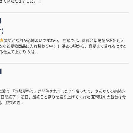
ていただきました。 ...
)
爽やかな風が心地よいですね〜。 店頭では、薔薇と紫陽花がお出迎え
内は浴衣など夏物商品に入れ替わり中！！ 単衣の頃から、真夏まで着れるセオα
仕立て上がりの浴...
3日間に渡り 『西都夏祭り』が開催されました(^^) 降ったり、やんだりの雨続き
3日間終了！ 初日、最終日と祭りを盛り上げてくれた 互親組の太鼓台は今
、浴衣の着...