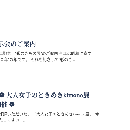
示会のご案内
年記念！”彩のきもの展”のご案内 今年は昭和に直す
０年”の年です。 それを記念して”彩のき...
 ～ ❁ 大人女子のときめきkimono展
開催 ❁
評いただいた、 『大人女子のときめきkimono展 』 今
します ♬ ...