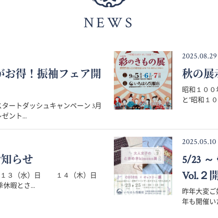
NEWS
2025.08.29
月がお得！振袖フェア開
秋の展
昭和１００
と”昭和１０
タートダッシュキャンペーン 3月
ント...
2025.05.10
お知らせ
5/23
Vol.２
８月１３（水）日 １４（木）日
暇とさ...
昨年大変ご好
年も開催いた