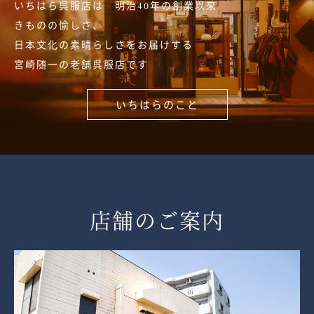
いちはら呉服店は 明治40年の創業以来
きものの愉しさ、
日本文化の素晴らしさをお届けする
宮崎随一の老舗呉服店です
いちはらのこと
店舗のご案内