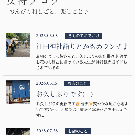
女将ブログ
のんびり和しごと、楽しごと♪
2026.06.05
きものでおでかけ
江田神社詣りとかもめランチ♪
着物を楽しむ皆さんと、久しぶりのお出掛け♪ 娘が
お花のお稽古に通っている先生が 神話観光ガイドも
されているの...
2026.05.15
お店のこと
お久しぶりです(^^)
お久しぶりの更新です
晴天
爽やかな風が心地よ
いですね〜。 店頭では、薔薇と紫陽花がお出迎えで
す(...
2025.07.28
お店のこと