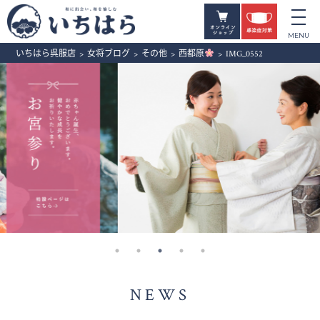
いちはら呉服店
>
女将ブログ
>
その他
>
西都原
>
IMG_0552
NEWS