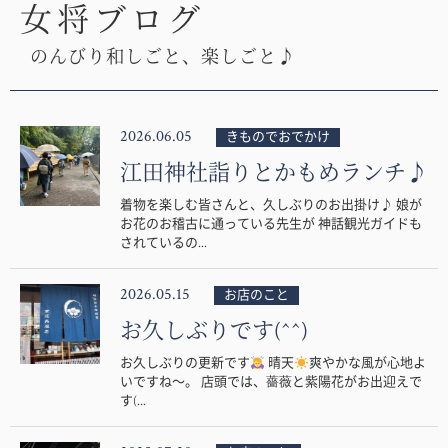
女将ブログ
のんびり和しごと、楽しごと♪
2026.06.05
きものでおでかけ
江田神社詣りとかもめランチ♪
着物を楽しむ皆さんと、久しぶりのお出掛け♪ 娘が
お花のお稽古に通っている先生が 神話観光ガイドも
されているの...
2026.05.15
お店のこと
お久しぶりです(^^)
お久しぶりの更新です
晴天
爽やかな風が心地よ
いですね〜。 店頭では、薔薇と紫陽花がお出迎えで
す(...