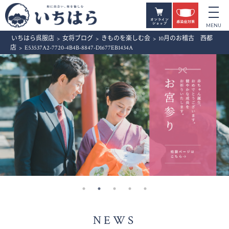
いちはら呉服店
>
女将ブログ
>
きものを楽しむ会
>
10月のお稽古 西都
店
>
E53537A2-7720-4B4B-8847-D1677EB1434A
NEWS