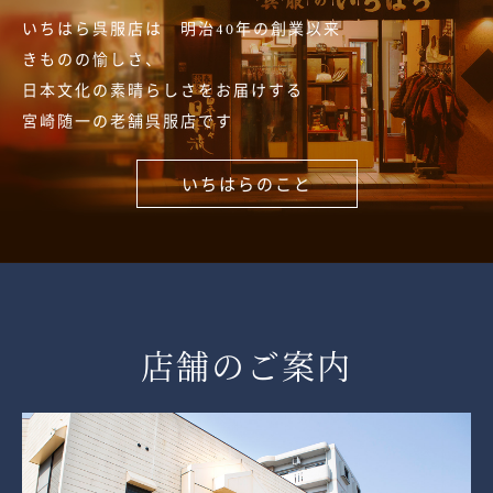
いちはら呉服店は 明治40年の創業以来
きものの愉しさ、
日本文化の素晴らしさをお届けする
宮崎随一の老舗呉服店です
いちはらのこと
店舗のご案内