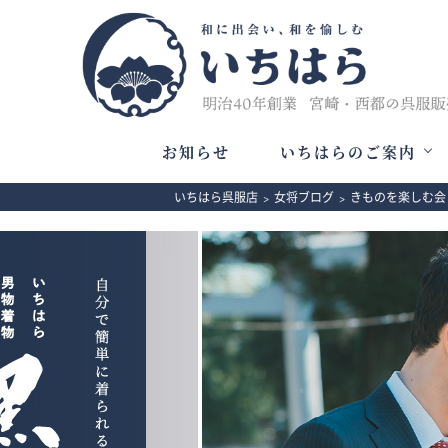
お知らせ
いちはらのご案内
いちはら呉服店
>
女将ブログ
>
きものを楽しむ会