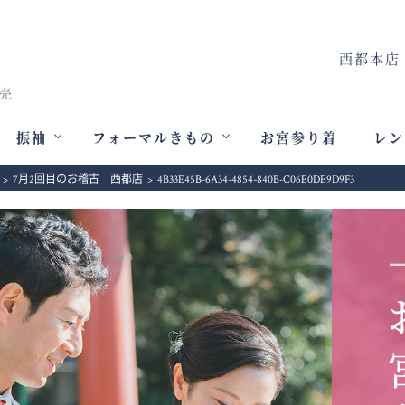
西都本店
振袖
フォーマルきもの
お宮参り着
レン
>
7月2回目のお稽古 西都店
>
4B33E45B-6A34-4854-840B-C06E0DE9D9F3