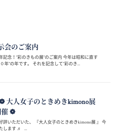
示会のご案内
年記念！”彩のきもの展”のご案内 今年は昭和に直す
０年”の年です。 それを記念して”彩のき...
 ～ ❁ 大人女子のときめきkimono展
開催 ❁
評いただいた、 『大人女子のときめきkimono展 』 今
します ♬ ...