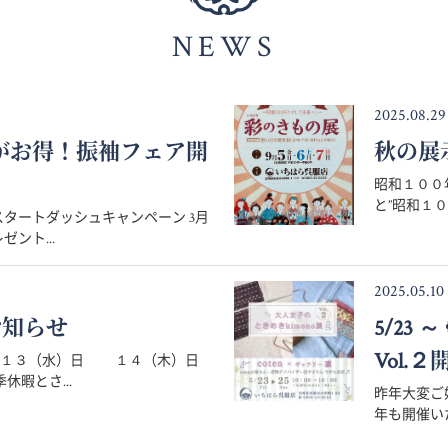
NEWS
2025.08.29
月がお得！振袖フェア開
秋の展
昭和１００
と”昭和１０
タートダッシュキャンペーン 3月
ント...
2025.05.10
お知らせ
5/23
Vol.２
８月１３（水）日 １４（木）日
暇とさ...
昨年大変ご好
年も開催いた