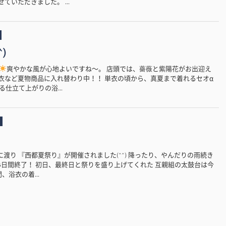
ていただきました。 ...
)
爽やかな風が心地よいですね〜。 店頭では、薔薇と紫陽花がお出迎え
内は浴衣など夏物商品に入れ替わり中！！ 単衣の頃から、真夏まで着れるセオα
仕立て上がりの浴...
3日間に渡り 『西都夏祭り』が開催されました(^^) 降ったり、やんだりの雨続き
3日間終了！ 初日、最終日と祭りを盛り上げてくれた 互親組の太鼓台は今
、浴衣の着...