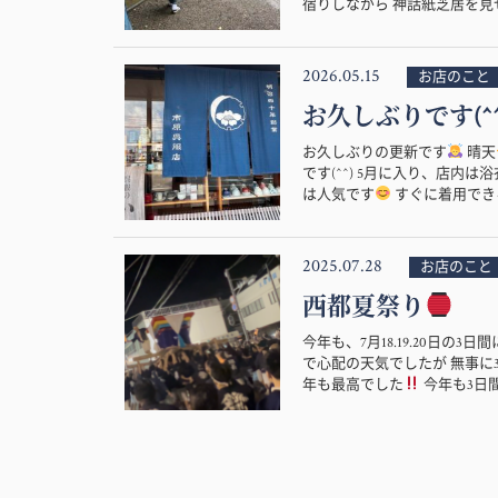
宿りしながら 神話紙芝居を見せ
2026.05.15
お店のこと
お久しぶりです(^^
お久しぶりの更新です
晴天
です(^^) 5月に入り、店
は人気です
すぐに着用できる
2025.07.28
お店のこと
西都夏祭り
今年も、7月18.19.20日の
で心配の天気でしたが 無事に
年も最高でした
今年も3日間