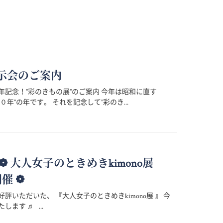
示会のご案内
年記念！”彩のきもの展”のご案内 今年は昭和に直す
０年”の年です。 それを記念して”彩のき...
 ～ ❁ 大人女子のときめきkimono展
開催 ❁
評いただいた、 『大人女子のときめきkimono展 』 今
します ♬ ...