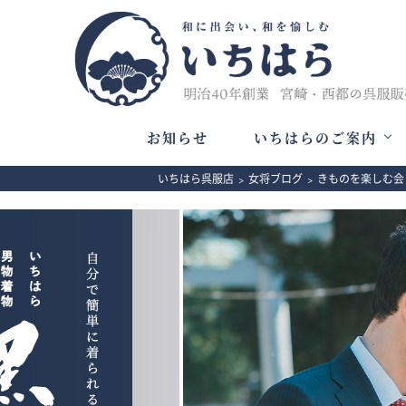
お知らせ
いちはらのご案内
いちはら呉服店
>
女将ブログ
>
きものを楽しむ会