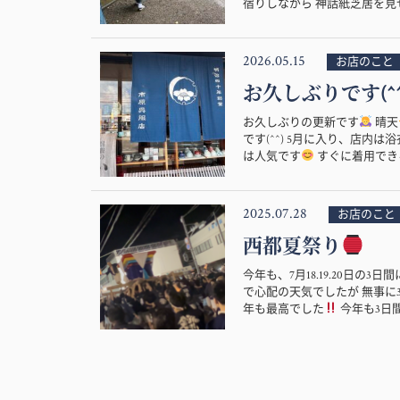
宿りしながら 神話紙芝居を見せ
2026.05.15
お店のこと
お久しぶりです(^^
お久しぶりの更新です
晴天
です(^^) 5月に入り、店
は人気です
すぐに着用できる
2025.07.28
お店のこと
西都夏祭り
今年も、7月18.19.20日の
で心配の天気でしたが 無事に
年も最高でした
今年も3日間