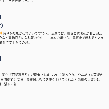
ていただきました。 ...
)
爽やかな風が心地よいですね〜。 店頭では、薔薇と紫陽花がお出迎え
内は浴衣など夏物商品に入れ替わり中！！ 単衣の頃から、真夏まで着れるセオα
仕立て上がりの浴...
3日間に渡り 『西都夏祭り』が開催されました(^^) 降ったり、やんだりの雨続き
3日間終了！ 初日、最終日と祭りを盛り上げてくれた 互親組の太鼓台は今
、浴衣の着...