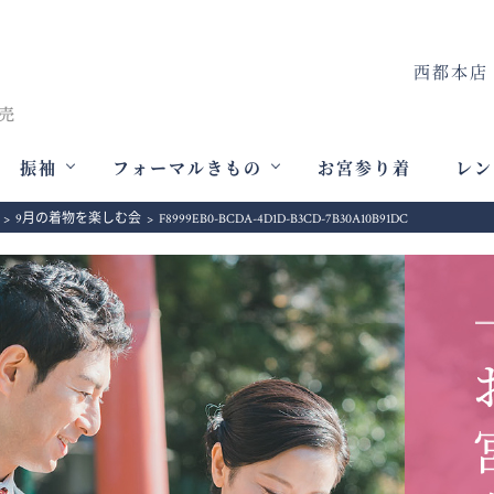
西都本店
振袖
フォーマルきもの
お宮参り着
レン
>
9月の着物を楽しむ会
>
F8999EB0-BCDA-4D1D-B3CD-7B30A10B91DC