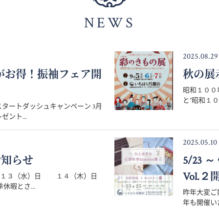
NEWS
2025.08.29
月がお得！振袖フェア開
秋の展
昭和１００
と”昭和１０
タートダッシュキャンペーン 3月
ント...
2025.05.10
お知らせ
5/23
Vol.２
８月１３（水）日 １４（木）日
暇とさ...
昨年大変ご好
年も開催いた