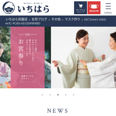
いちはら呉服店
>
女将ブログ
>
その他
>
マスク作り
>
D5724A65-1AD2-
463C-9C8D-6E121DF8F8BD
NEWS