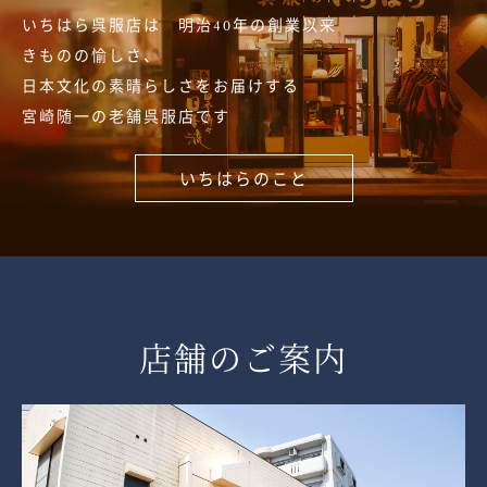
いちはら呉服店は 明治40年の創業以来
きものの愉しさ、
日本文化の素晴らしさをお届けする
宮崎随一の老舗呉服店です
いちはらのこと
店舗のご案内