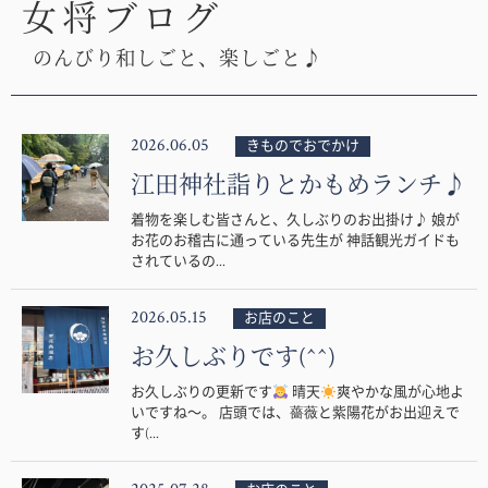
女将ブログ
のんびり和しごと、楽しごと♪
2026.06.05
きものでおでかけ
江田神社詣りとかもめランチ♪
着物を楽しむ皆さんと、久しぶりのお出掛け♪ 娘が
お花のお稽古に通っている先生が 神話観光ガイドも
されているの...
2026.05.15
お店のこと
お久しぶりです(^^)
お久しぶりの更新です
晴天
爽やかな風が心地よ
いですね〜。 店頭では、薔薇と紫陽花がお出迎えで
す(...