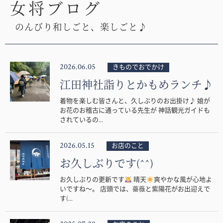
女将ブログ
のんびり和しごと、楽しごと♪
2026.06.05
きものでおでかけ
江田神社詣りとかもめランチ♪
着物を楽しむ皆さんと、久しぶりのお出掛け♪ 娘が
お花のお稽古に通っている先生が 神話観光ガイドも
されているの...
2026.05.15
お店のこと
お久しぶりです(^^)
お久しぶりの更新です
晴天
爽やかな風が心地よ
いですね〜。 店頭では、薔薇と紫陽花がお出迎えで
す(...