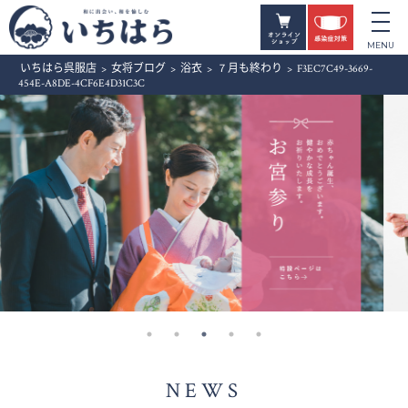
いちはら呉服店
>
女将ブログ
>
浴衣
>
７月も終わり
>
F3EC7C49-3669-
454E-A8DE-4CF6E4D31C3C
NEWS