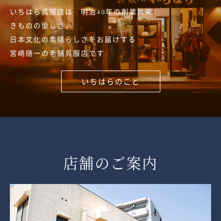
いちはら呉服店は 明治40年の創業以来
きものの愉しさ、
日本文化の素晴らしさをお届けする
宮崎随一の老舗呉服店です
いちはらのこと
店舗のご案内