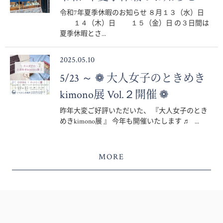
令和7年夏季休暇のお知らせ ８月１３（水）日
１４（木）日 １５（金）日 の３日間は
夏季休暇とさ...
2025.05.10
5/23 ～ ❁ 大人女子のときめき
kimono展 Vol.２開催 ❁
昨年大変ご好評いただいた、 『大人女子のとき
めきkimono展 』 今年も開催いたします ♬ ...
MORE