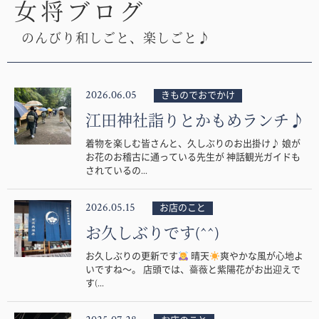
女将ブログ
のんびり和しごと、楽しごと♪
2026.06.05
きものでおでかけ
江田神社詣りとかもめランチ♪
着物を楽しむ皆さんと、久しぶりのお出掛け♪ 娘が
お花のお稽古に通っている先生が 神話観光ガイドも
されているの...
2026.05.15
お店のこと
お久しぶりです(^^)
お久しぶりの更新です
晴天
爽やかな風が心地よ
いですね〜。 店頭では、薔薇と紫陽花がお出迎えで
す(...