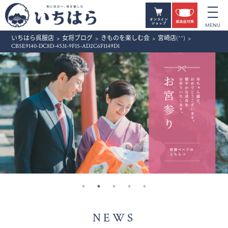
いちはら呉服店
>
女将ブログ
>
きものを楽しむ会
>
宮崎店(^^)
>
CB5E9140-DC8D-4531-9F15-AD2C6F1149D1
NEWS