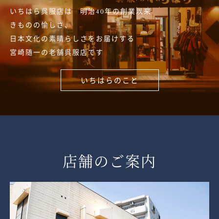
いちはら呉服店は 明治40年の創業以来
きものの愉しさ、
日本文化の素晴らしさをお届けする
宮崎随一の老舗呉服店です
いちはらのこと
店舗のご案内