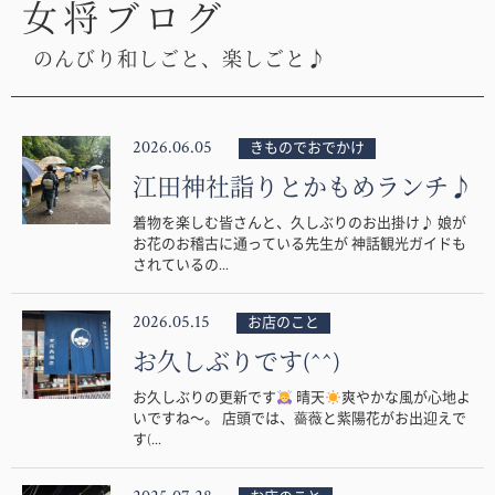
女将ブログ
のんびり和しごと、楽しごと♪
2026.06.05
きものでおでかけ
江田神社詣りとかもめランチ♪
着物を楽しむ皆さんと、久しぶりのお出掛け♪ 娘が
お花のお稽古に通っている先生が 神話観光ガイドも
されているの...
2026.05.15
お店のこと
お久しぶりです(^^)
お久しぶりの更新です
晴天
爽やかな風が心地よ
いですね〜。 店頭では、薔薇と紫陽花がお出迎えで
す(...