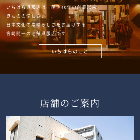
いちはら呉服店は 明治40年の創業以来
きものの愉しさ、
日本文化の素晴らしさをお届けする
宮崎随一の老舗呉服店です
いちはらのこと
店舗のご案内