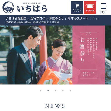
いちはら呉服店
>
女将ブログ
>
お店のこと
>
新年がスタート！！
>
174E129B-6026-4DA6-804F-CDE922A2D833
NEWS