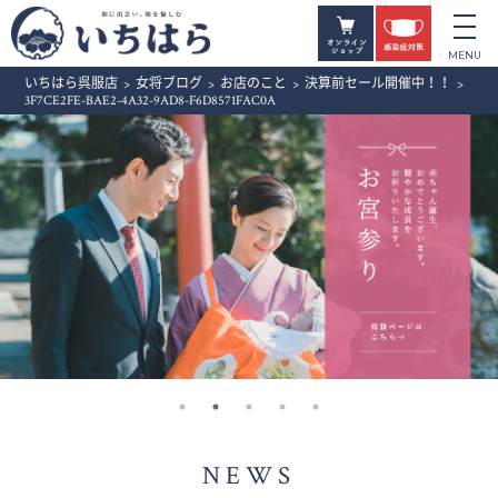
いちはら呉服店
>
女将ブログ
>
お店のこと
>
決算前セール開催中！！
>
3F7CE2FE-BAE2-4A32-9AD8-F6D8571FAC0A
NEWS