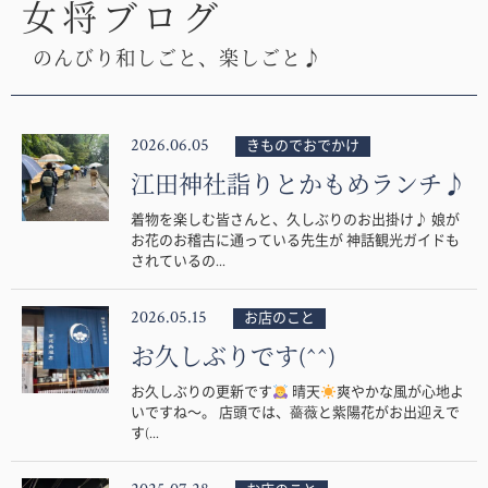
女将ブログ
のんびり和しごと、楽しごと♪
2026.06.05
きものでおでかけ
江田神社詣りとかもめランチ♪
着物を楽しむ皆さんと、久しぶりのお出掛け♪ 娘が
お花のお稽古に通っている先生が 神話観光ガイドも
されているの...
2026.05.15
お店のこと
お久しぶりです(^^)
お久しぶりの更新です
晴天
爽やかな風が心地よ
いですね〜。 店頭では、薔薇と紫陽花がお出迎えで
す(...