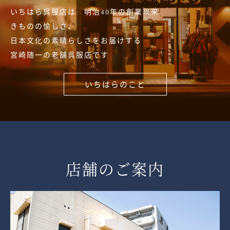
いちはら呉服店は 明治40年の創業以来
きものの愉しさ、
日本文化の素晴らしさをお届けする
宮崎随一の老舗呉服店です
いちはらのこと
店舗のご案内