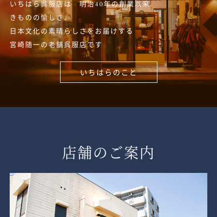
いちはら呉服店は 明治40年の創業以来
きものの愉しさ、
日本文化の素晴らしさをお届けする
宮崎随一の老舗呉服店です
いちはらのこと
店舗のご案内