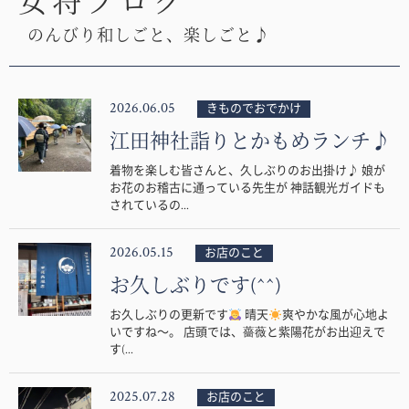
女将ブログ
のんびり和しごと、楽しごと♪
2026.06.05
きものでおでかけ
江田神社詣りとかもめランチ♪
着物を楽しむ皆さんと、久しぶりのお出掛け♪ 娘が
お花のお稽古に通っている先生が 神話観光ガイドも
されているの...
2026.05.15
お店のこと
お久しぶりです(^^)
お久しぶりの更新です
晴天
爽やかな風が心地よ
いですね〜。 店頭では、薔薇と紫陽花がお出迎えで
す(...
2025.07.28
お店のこと