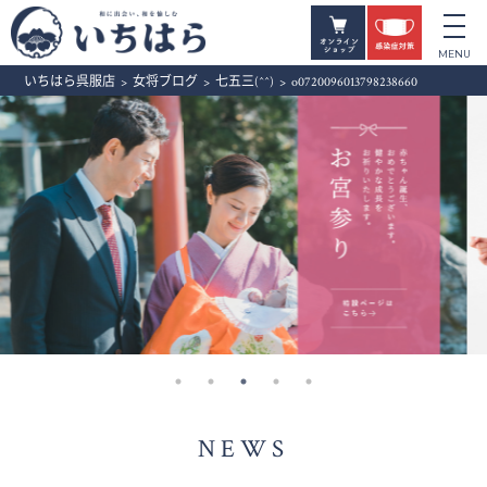
いちはら呉服店
>
女将ブログ
>
七五三(^^)
>
o0720096013798238660
NEWS