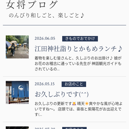
女将ブログ
のんびり和しごと、楽しごと♪
2026.06.05
きものでおでかけ
江田神社詣りとかもめランチ♪
着物を楽しむ皆さんと、久しぶりのお出掛け♪ 娘が
お花のお稽古に通っている先生が 神話観光ガイドも
されているの...
2026.05.15
お店のこと
お久しぶりです(^^)
お久しぶりの更新です
晴天
爽やかな風が心地よ
いですね〜。 店頭では、薔薇と紫陽花がお出迎えで
す(...