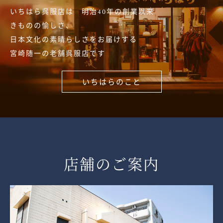
いちはら呉服店は 明治40年の創業以来
きものの愉しさ、
日本文化の素晴らしさをお届けする
宮崎随一の老舗呉服店です
いちはらのこと
店舗のご案内