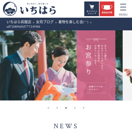
いちはら呉服店
>
女将ブログ
>
着物を楽しむ会(^^)
>
o0720096013777249301
NEWS