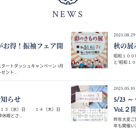
NEWS
2025.08.29
月がお得！振袖フェア開
秋の展
昭和１００
と”昭和１０
タートダッシュキャンペーン 3月
ント...
2025.05.10
お知らせ
5/23
Vol.２
８月１３（水）日 １４（木）日
暇とさ...
昨年大変ご好
年も開催いた