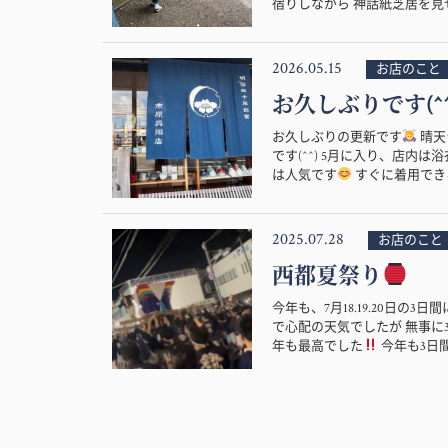
宿りしながら 神話紙芝居を見せ
2026.05.15
お店のこと
お久しぶりです(^^
お久しぶりの更新です
晴天
です(^^) 5月に入り、店
は人気です
すぐに着用できる
2025.07.28
お店のこと
西都夏祭り
今年も、7月18.19.20日の
で心配の天気でしたが 無事に
年も最高でした
今年も3日間