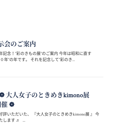
示会のご案内
年記念！”彩のきもの展”のご案内 今年は昭和に直す
０年”の年です。 それを記念して”彩のき...
 ～ ❁ 大人女子のときめきkimono展
開催 ❁
評いただいた、 『大人女子のときめきkimono展 』 今
します ♬ ...