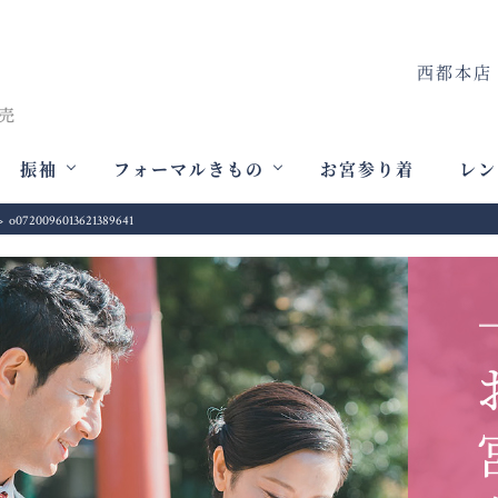
西都本店
振袖
フォーマルきもの
お宮参り着
レン
>
o0720096013621389641