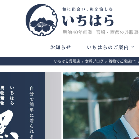
お知らせ
いちはらのご案内
いちはら呉服店
>
女将ブログ
>
着物でご来店(^^)