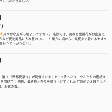
ていただきました。 ...
)
爽やかな風が心地よいですね〜。 店頭では、薔薇と紫陽花がお出迎え
内は浴衣など夏物商品に入れ替わり中！！ 単衣の頃から、真夏まで着れるセオα
仕立て上がりの浴...
3日間に渡り 『西都夏祭り』が開催されました(^^) 降ったり、やんだりの雨続き
3日間終了！ 初日、最終日と祭りを盛り上げてくれた 互親組の太鼓台は今
、浴衣の着...