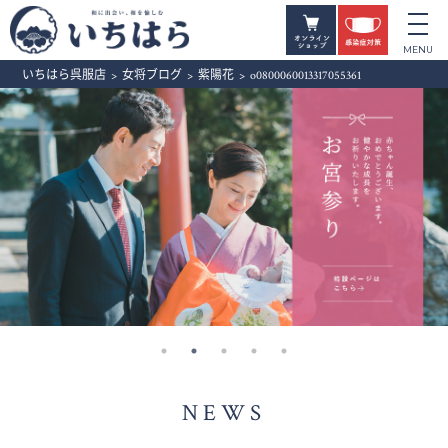
いちはら呉服店
>
女将ブログ
>
紫陽花
>
o0800060013317055361
NEWS