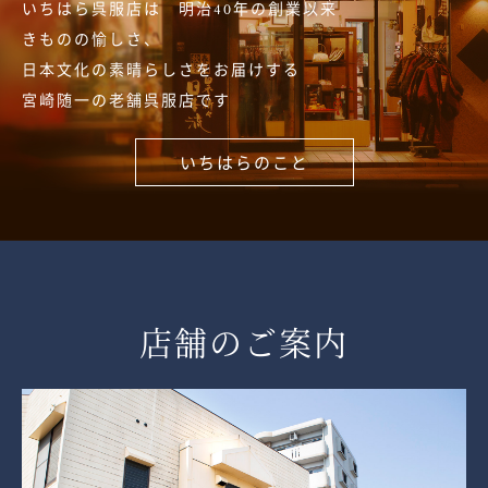
いちはら呉服店は 明治40年の創業以来
きものの愉しさ、
日本文化の素晴らしさをお届けする
宮崎随一の老舗呉服店です
いちはらのこと
店舗のご案内