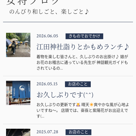
女将ブログ
のんびり和しごと、楽しごと♪
2026.06.05
きものでおでかけ
江田神社詣りとかもめランチ♪
着物を楽しむ皆さんと、久しぶりのお出掛け♪ 娘が
お花のお稽古に通っている先生が 神話観光ガイドも
されているの...
2026.05.15
お店のこと
お久しぶりです(^^)
お久しぶりの更新です
晴天
爽やかな風が心地よ
いですね〜。 店頭では、薔薇と紫陽花がお出迎えで
す(...
2025.07.28
お店のこと