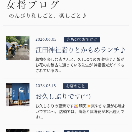
女将ブログ
のんびり和しごと、楽しごと♪
2026.06.05
きものでおでかけ
江田神社詣りとかもめランチ♪
着物を楽しむ皆さんと、久しぶりのお出掛け♪ 娘が
お花のお稽古に通っている先生が 神話観光ガイドも
されているの...
2026.05.15
お店のこと
お久しぶりです(^^)
お久しぶりの更新です
晴天
爽やかな風が心地よ
いですね〜。 店頭では、薔薇と紫陽花がお出迎えで
す(...