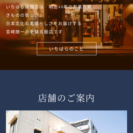
いちはら呉服店は 明治40年の創業以来
きものの愉しさ、
日本文化の素晴らしさをお届けする
宮崎随一の老舗呉服店です
いちはらのこと
店舗のご案内