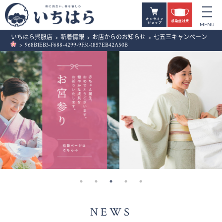
いちはら呉服店
>
新着情報
>
お店からのお知らせ
>
七五三キャンペーン
>
968B1EB3-F688-4299-9F31-1857EB42A50B
NEWS