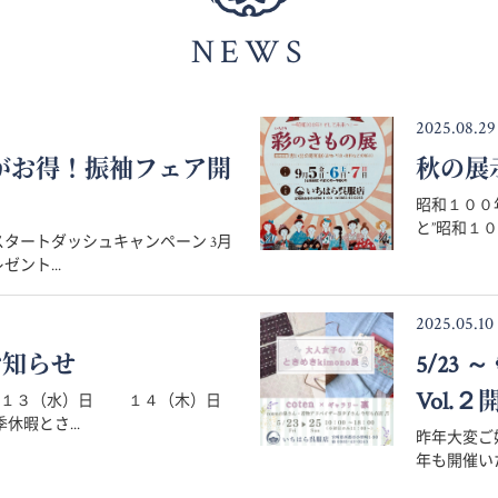
NEWS
2025.08.29
月がお得！振袖フェア開
秋の展
昭和１００
と”昭和１０
タートダッシュキャンペーン 3月
ント...
2025.05.10
お知らせ
5/23
Vol.２
８月１３（水）日 １４（木）日
暇とさ...
昨年大変ご好
年も開催いた