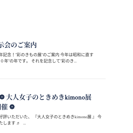
示会のご案内
年記念！”彩のきもの展”のご案内 今年は昭和に直す
０年”の年です。 それを記念して”彩のき...
 ～ ❁ 大人女子のときめきkimono展
開催 ❁
評いただいた、 『大人女子のときめきkimono展 』 今
します ♬ ...