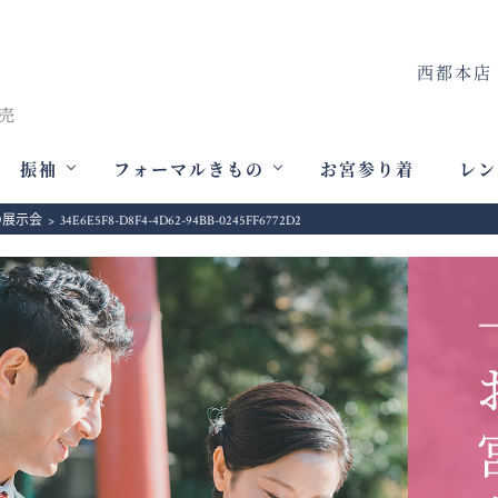
西都本店
振袖
フォーマルきもの
お宮参り着
レン
の展示会
>
34E6E5F8-D8F4-4D62-94BB-0245FF6772D2