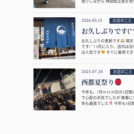
宿りしながら 神話紙芝居を見せ
2026.05.15
お店のこと
お久しぶりです(^^
お久しぶりの更新です
晴天
です(^^) 5月に入り、店
は人気です
すぐに着用できる
2025.07.28
お店のこと
西都夏祭り
今年も、7月18.19.20日の
で心配の天気でしたが 無事に
年も最高でした
今年も3日間