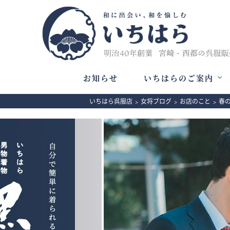
お知らせ
いちはらのご案内
いちはら呉服店
>
女将ブログ
>
お店のこと
>
春