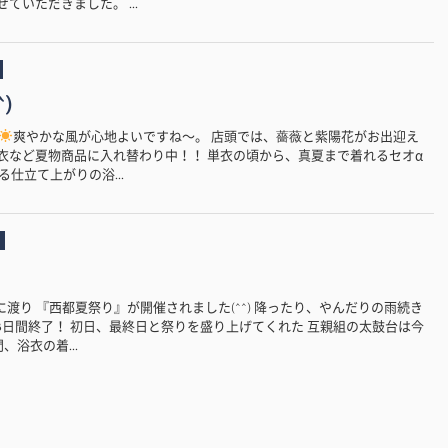
ていただきました。 ...
)
爽やかな風が心地よいですね〜。 店頭では、薔薇と紫陽花がお出迎え
内は浴衣など夏物商品に入れ替わり中！！ 単衣の頃から、真夏まで着れるセオα
仕立て上がりの浴...
3日間に渡り 『西都夏祭り』が開催されました(^^) 降ったり、やんだりの雨続き
3日間終了！ 初日、最終日と祭りを盛り上げてくれた 互親組の太鼓台は今
、浴衣の着...