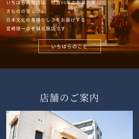
いちはら呉服店は 明治40年の創業以来
きものの愉しさ、
日本文化の素晴らしさをお届けする
宮崎随一の老舗呉服店です
いちはらのこと
店舗のご案内