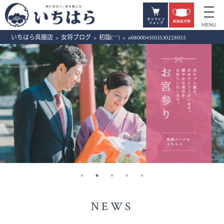
いちはら呉服店
>
女将ブログ
>
初詣(^^)
>
o0800045013530228055
NEWS