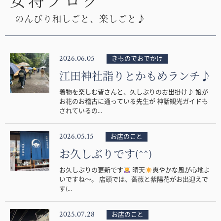
女将ブログ
のんびり和しごと、楽しごと♪
2026.06.05
きものでおでかけ
江田神社詣りとかもめランチ♪
着物を楽しむ皆さんと、久しぶりのお出掛け♪ 娘が
お花のお稽古に通っている先生が 神話観光ガイドも
されているの...
2026.05.15
お店のこと
お久しぶりです(^^)
お久しぶりの更新です
晴天
爽やかな風が心地よ
いですね〜。 店頭では、薔薇と紫陽花がお出迎えで
す(...
2025.07.28
お店のこと