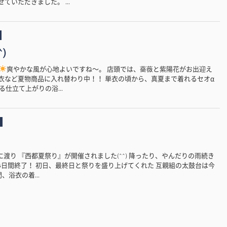
ていただきました。 ...
)
爽やかな風が心地よいですね〜。 店頭では、薔薇と紫陽花がお出迎え
内は浴衣など夏物商品に入れ替わり中！！ 単衣の頃から、真夏まで着れるセオα
仕立て上がりの浴...
3日間に渡り 『西都夏祭り』が開催されました(^^) 降ったり、やんだりの雨続き
3日間終了！ 初日、最終日と祭りを盛り上げてくれた 互親組の太鼓台は今
、浴衣の着...