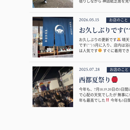
宿りしながら 神話紙芝居を見せ
2026.05.15
お店のこと
お久しぶりです(^^
お久しぶりの更新です
晴天
です(^^) 5月に入り、店
は人気です
すぐに着用できる
2025.07.28
お店のこと
西都夏祭り
今年も、7月18.19.20日の
で心配の天気でしたが 無事に
年も最高でした
今年も3日間