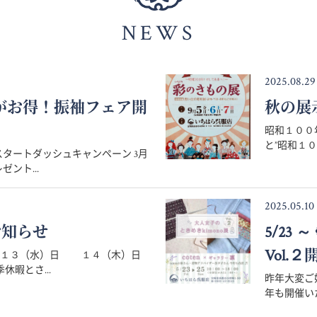
NEWS
2025.08.29
月がお得！振袖フェア開
秋の展
昭和１００
と”昭和１０
タートダッシュキャンペーン 3月
ント...
2025.05.10
お知らせ
5/23
Vol.２
８月１３（水）日 １４（木）日
暇とさ...
昨年大変ご好
年も開催いた