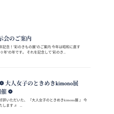
示会のご案内
年記念！”彩のきもの展”のご案内 今年は昭和に直す
０年”の年です。 それを記念して”彩のき...
 ～ ❁ 大人女子のときめきkimono展
開催 ❁
評いただいた、 『大人女子のときめきkimono展 』 今
します ♬ ...