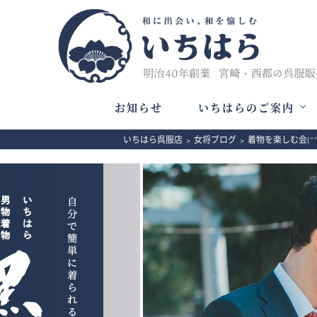
お知らせ
いちはらのご案内
いちはら呉服店
>
女将ブログ
>
着物を楽しむ会(^^