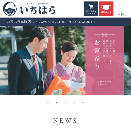
いちはら呉服店
>
6E661973-E03F-413D-B2C1-6E46667824B0
NEWS