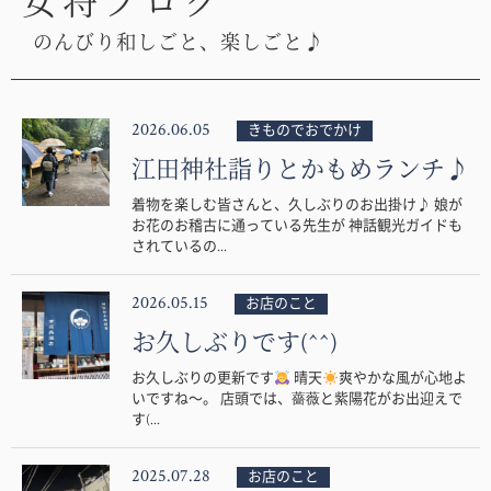
女将ブログ
のんびり和しごと、楽しごと♪
2026.06.05
きものでおでかけ
江田神社詣りとかもめランチ♪
着物を楽しむ皆さんと、久しぶりのお出掛け♪ 娘が
お花のお稽古に通っている先生が 神話観光ガイドも
されているの...
2026.05.15
お店のこと
お久しぶりです(^^)
お久しぶりの更新です
晴天
爽やかな風が心地よ
いですね〜。 店頭では、薔薇と紫陽花がお出迎えで
す(...
2025.07.28
お店のこと