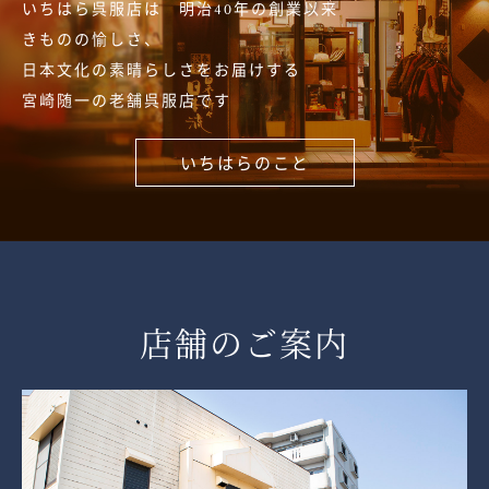
いちはら呉服店は 明治40年の創業以来
きものの愉しさ、
日本文化の素晴らしさをお届けする
宮崎随一の老舗呉服店です
いちはらのこと
店舗のご案内